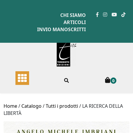
Skip
to
CHI SIAMO
content
ARTICOLI
INVIO MANOSCRITTI
0
Home
/
Catalogo
/
Tutti i prodotti
/ LA RICERCA DELLA
LIBERTÀ