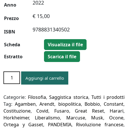
2022
Anno
€ 15,00
Prezzo
9788831340502
ISBN
Scheda
Visualizza il file
Estratto
Scarica il file
LA
Aggiungi al carrello
RICERCA
DELLA
LIBERTÀ
Categorie:
Filosofia
,
Saggistica storica
,
Tutti i prodotti
quantità
Tag:
Agamben
,
Arendt
,
biopolitica
,
Bobbio
,
Constant
,
Costituzione
,
Covid
,
Fusaro
,
Great Reset
,
Harari
,
Horkheimer
,
Liberalismo
,
Marcuse
,
Musk
,
Ocone
,
Ortega y Gasset
,
PANDEMIA
,
Rivoluzione francese
,