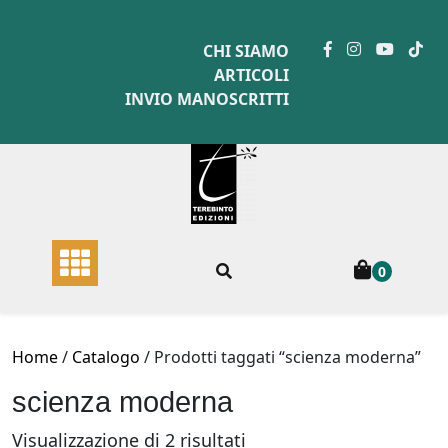
Skip
to
CHI SIAMO
content
ARTICOLI
INVIO MANOSCRITTI
0
Home
/
Catalogo
/ Prodotti taggati “scienza moderna”
scienza moderna
Ordina
Visualizzazione di 2 risultati