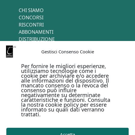
CHI SIAMO
CONCORSI
RISCONTRI
ABBONAMENTI
DISTRIBUZIONE
TERMINI E CONDIZIONI
Gestisci Consenso Cookie
CONTATTI
Per fornire le migliori esperienze,
utilizziamo tecnologie come i
cookie per archiviare e/o accedere
PAGAMENTI ONLINE CON
alle informazioni del dispositivo. Il
mancato consenso o la revoca del
consenso può influire
negativamente su determinate
caratteristiche e funzioni. Consulta
la nostra cookie policy per essere
informato su quali dati verranno
trattati.
Metodi di pagamento
Accetta