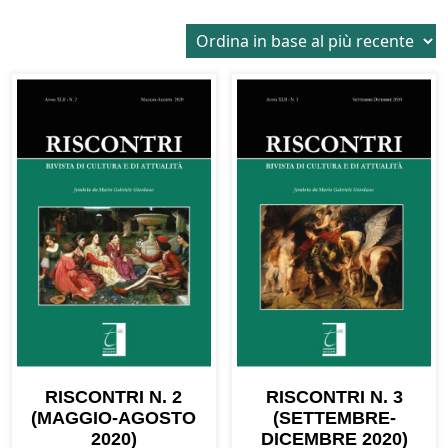
in
base
al
più
recente
RISCONTRI N. 2
RISCONTRI N. 3
(MAGGIO-AGOSTO
(SETTEMBRE-
2020)
DICEMBRE 2020)