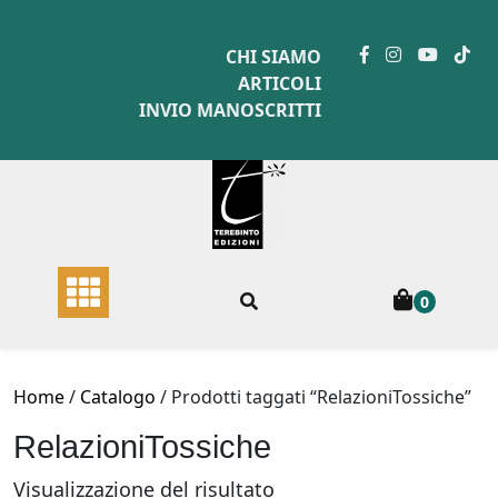
Skip
to
CHI SIAMO
content
ARTICOLI
INVIO MANOSCRITTI
0
Home
/
Catalogo
/ Prodotti taggati “RelazioniTossiche”
RelazioniTossiche
Visualizzazione del risultato