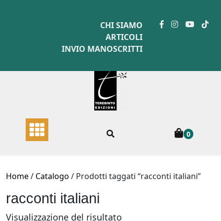
Skip
to
CHI SIAMO
content
ARTICOLI
INVIO MANOSCRITTI
0
Home
/
Catalogo
/ Prodotti taggati “racconti italiani”
racconti italiani
Visualizzazione del risultato