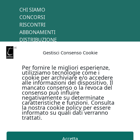
CHI SIAMO
CONCORSI
RISCONTRI
ABBONAMENTI
DISTRIBUZIONE
TERMINI E CONDIZIONI
Gestisci Consenso Cookie
CONTATTI
Per fornire le migliori esperienze,
utilizziamo tecnologie come i
cookie per archiviare e/o accedere
PAGAMENTI ONLINE CON
alle informazioni del dispositivo. Il
mancato consenso o la revoca del
consenso può influire
negativamente su determinate
caratteristiche e funzioni. Consulta
la nostra cookie policy per essere
informato su quali dati verranno
trattati.
Metodi di pagamento
Accetta