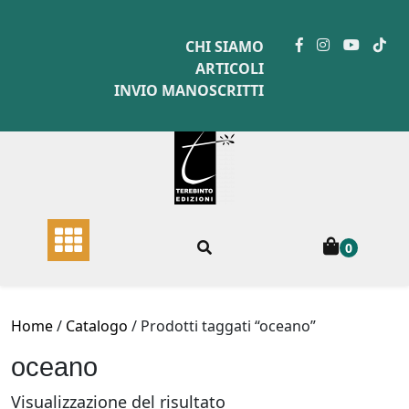
Skip
to
CHI SIAMO
content
ARTICOLI
INVIO MANOSCRITTI
0
Home
/
Catalogo
/ Prodotti taggati “oceano”
oceano
Visualizzazione del risultato