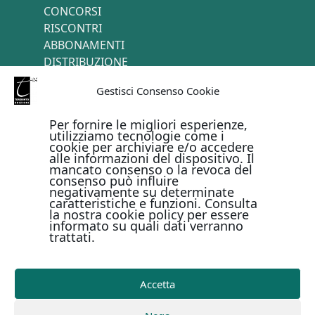
CONCORSI
RISCONTRI
ABBONAMENTI
DISTRIBUZIONE
TERMINI E CONDIZIONI
Gestisci Consenso Cookie
CONTATTI
Per fornire le migliori esperienze,
utilizziamo tecnologie come i
cookie per archiviare e/o accedere
PAGAMENTI ONLINE CON
alle informazioni del dispositivo. Il
mancato consenso o la revoca del
consenso può influire
negativamente su determinate
caratteristiche e funzioni. Consulta
la nostra cookie policy per essere
informato su quali dati verranno
trattati.
Metodi di pagamento
Accetta
Copyright © Il Terebinto Edizioni - 2026
Privacy Policy