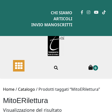
Skip
to
CHI SIAMO
content
ARTICOLI
INVIO MANOSCRITTI
0
Home
/
Catalogo
/ Prodotti taggati “MitoERilettura”
MitoERilettura
Visualizzazione del risultato