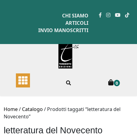
Skip
to
CHI SIAMO
content
ARTICOLI
INVIO MANOSCRITTI
0
Home
/
Catalogo
/ Prodotti taggati “letteratura del
Novecento”
letteratura del Novecento