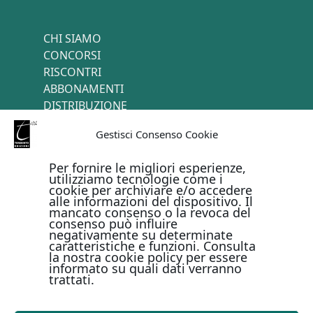
CHI SIAMO
CONCORSI
RISCONTRI
ABBONAMENTI
DISTRIBUZIONE
TERMINI E CONDIZIONI
Gestisci Consenso Cookie
CONTATTI
Per fornire le migliori esperienze,
utilizziamo tecnologie come i
cookie per archiviare e/o accedere
PAGAMENTI ONLINE CON
alle informazioni del dispositivo. Il
mancato consenso o la revoca del
consenso può influire
negativamente su determinate
caratteristiche e funzioni. Consulta
la nostra cookie policy per essere
informato su quali dati verranno
trattati.
Metodi di pagamento