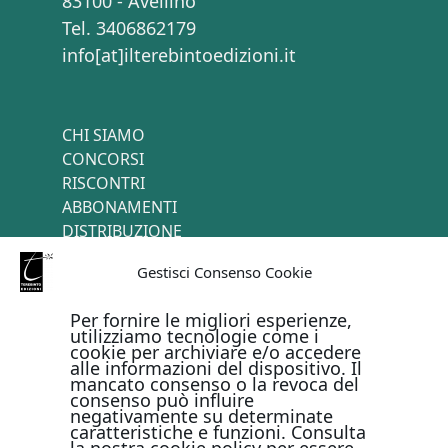
83100 - Avellino
Tel. 3406862179
info[at]ilterebintoedizioni.it
CHI SIAMO
CONCORSI
RISCONTRI
ABBONAMENTI
DISTRIBUZIONE
TERMINI E CONDIZIONI
Gestisci Consenso Cookie
CONTATTI
Per fornire le migliori esperienze,
utilizziamo tecnologie come i
cookie per archiviare e/o accedere
PAGAMENTI ONLINE CON
alle informazioni del dispositivo. Il
mancato consenso o la revoca del
consenso può influire
negativamente su determinate
caratteristiche e funzioni. Consulta