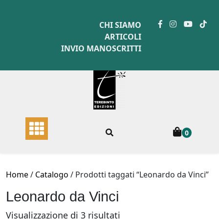
Skip
to
CHI SIAMO
content
ARTICOLI
INVIO MANOSCRITTI
0
Home
/
Catalogo
/ Prodotti taggati “Leonardo da Vinci”
Leonardo da Vinci
Ordina
Visualizzazione di 3 risultati