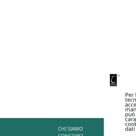
Per 
tecn
acce
man
può 
cara
cook
dati
CHI SIAMO