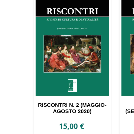
più
recente
RISCONTRI N. 2 (MAGGIO-
AGOSTO 2020)
(S
15,00
€