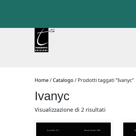
Skip
to
content
Home
/
Catalogo
/ Prodotti taggati “Ivanyc”
Ivanyc
Ordina
Visualizzazione di 2 risultati
in
base
al