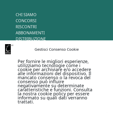
CHI SIAMO
CONCORSI
RISCONTRI
ABBONAMENTI
DISTRIBUZIONE
TERMINI E CONDIZIONI
Gestisci Consenso Cookie
CONTATTI
Per fornire le migliori esperienze,
utilizziamo tecnologie come i
cookie per archiviare e/o accedere
PAGAMENTI ONLINE CON
alle informazioni del dispositivo. Il
mancato consenso o la revoca del
consenso può influire
negativamente su determinate
caratteristiche e funzioni. Consulta
la nostra cookie policy per essere
informato su quali dati verranno
trattati.
Metodi di pagamento