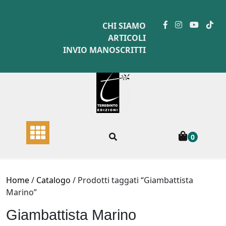
Skip
to
CHI SIAMO
content
ARTICOLI
INVIO MANOSCRITTI
0
Home
/
Catalogo
/ Prodotti taggati “Giambattista
Marino”
Giambattista Marino