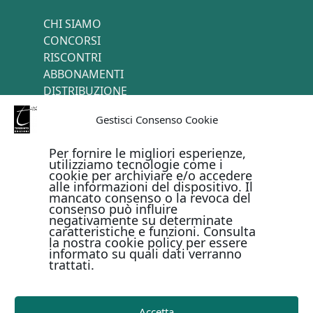
CHI SIAMO
CONCORSI
RISCONTRI
ABBONAMENTI
DISTRIBUZIONE
TERMINI E CONDIZIONI
Gestisci Consenso Cookie
CONTATTI
Per fornire le migliori esperienze,
utilizziamo tecnologie come i
cookie per archiviare e/o accedere
PAGAMENTI ONLINE CON
alle informazioni del dispositivo. Il
mancato consenso o la revoca del
consenso può influire
negativamente su determinate
caratteristiche e funzioni. Consulta
la nostra cookie policy per essere
informato su quali dati verranno
trattati.
Metodi di pagamento
Accetta