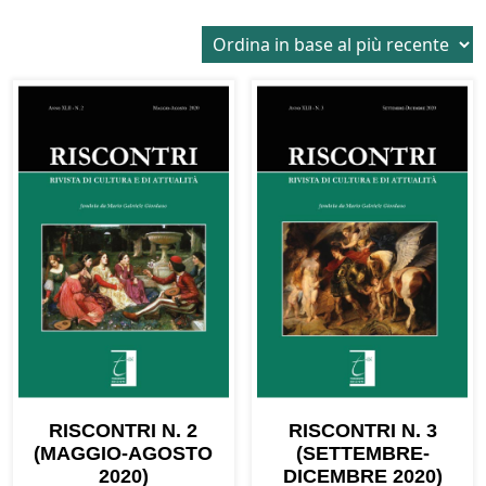
in
base
al
più
recente
RISCONTRI N. 2
RISCONTRI N. 3
(MAGGIO-AGOSTO
(SETTEMBRE-
2020)
DICEMBRE 2020)