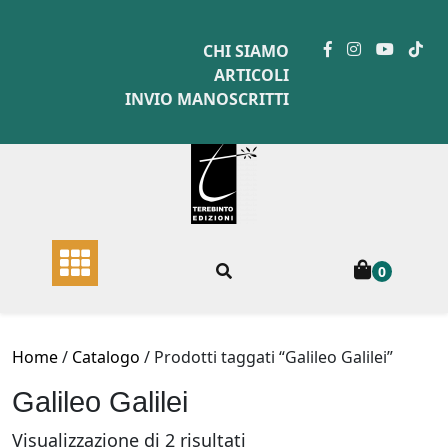
Skip
to
CHI SIAMO
content
ARTICOLI
INVIO MANOSCRITTI
0
Home
/
Catalogo
/ Prodotti taggati “Galileo Galilei”
Galileo Galilei
Ordina
Visualizzazione di 2 risultati