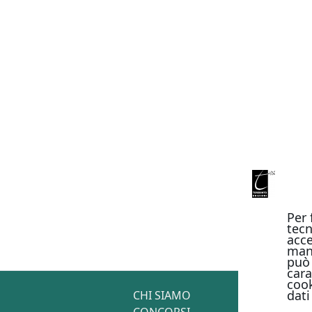
Per 
tecn
acce
man
può 
cara
cook
dati
CHI SIAMO