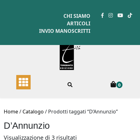
Skip
to
CHI SIAMO
content
ARTICOLI
INVIO MANOSCRITTI
0
Home
/
Catalogo
/ Prodotti taggati “D’Annunzio”
D’Annunzio
Ordina
Visualizzazione di 3 risultati