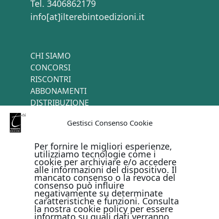
Tel. 3406862179
info[at]ilterebintoedizioni.it
CHI SIAMO
CONCORSI
RISCONTRI
ABBONAMENTI
DISTRIBUZIONE
TERMINI E CONDIZIONI
Gestisci Consenso Cookie
CONTATTI
Per fornire le migliori esperienze,
utilizziamo tecnologie come i
cookie per archiviare e/o accedere
PAGAMENTI ONLINE CON
alle informazioni del dispositivo. Il
mancato consenso o la revoca del
consenso può influire
negativamente su determinate
caratteristiche e funzioni. Consulta
la nostra cookie policy per essere
informato su quali dati verranno