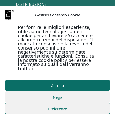
DISTRIBUZIONE
TERMINI E CONDIZIONI
Gestisci Consenso Cookie
CONTATTI
Per fornire le migliori esperienze,
utilizziamo tecnologie come i
cookie per archiviare e/o accedere
PAGAMENTI ONLINE CON
alle informazioni del dispositivo. Il
mancato consenso o la revoca del
consenso può influire
negativamente su determinate
caratteristiche e funzioni. Consulta
la nostra cookie policy per essere
informato su quali dati verranno
trattati.
Metodi di pagamento
Accetta
Copyright © Il Terebinto Edizioni - 2026
Privacy Policy
Nega
-
Cookie Policy
-
Termini e condizioni
-
Metodi di
pagamento
| Digital Design Marirosa Fedele
Preferenze