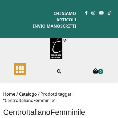
Skip
to
CHI SIAMO
content
ARTICOLI
INVIO MANOSCRITTI
0
Home
/
Catalogo
/ Prodotti taggati
“CentroItalianoFemminile”
CentroItalianoFemminile