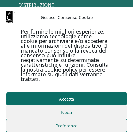
DISTRIBUZIONE
TERMINI E CONDIZIONI
Gestisci Consenso Cookie
CONTATTI
Per fornire le migliori esperienze,
utilizziamo tecnologie come i
cookie per archiviare e/o accedere
PAGAMENTI ONLINE CON
alle informazioni del dispositivo. Il
mancato consenso o la revoca del
consenso può influire
negativamente su determinate
caratteristiche e funzioni. Consulta
la nostra cookie policy per essere
informato su quali dati verranno
trattati.
Metodi di pagamento
Accetta
Copyright © Il Terebinto Edizioni - 2026
Privacy Policy
Nega
-
Cookie Policy
-
Termini e condizioni
-
Metodi di
pagamento
| Digital Design Marirosa Fedele
Preferenze