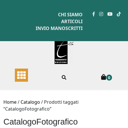
Skip
to
CHI SIAMO
content
ARTICOLI
INVIO MANOSCRITTI
0
Home
/
Catalogo
/ Prodotti taggati
“CatalogoFotografico”
CatalogoFotografico