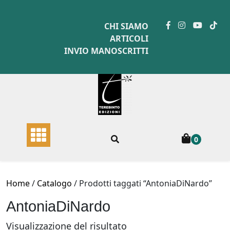
Skip
to
CHI SIAMO
content
ARTICOLI
INVIO MANOSCRITTI
0
Home
/
Catalogo
/ Prodotti taggati “AntoniaDiNardo”
AntoniaDiNardo
Visualizzazione del risultato