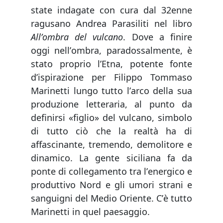
state indagate con cura dal 32enne
ragusano Andrea Parasiliti nel libro
Allʼombra del vulcano
. Dove a finire
oggi nellʼombra, paradossalmente, è
stato proprio lʼEtna, potente fonte
dʼispirazione per Filippo Tommaso
Marinetti lungo tutto lʼarco della sua
produzione letteraria, al punto da
definirsi «figlio» del vulcano, simbolo
di tutto ciò che la realtà ha di
affascinante, tremendo, demolitore e
dinamico. La gente siciliana fa da
ponte di collegamento tra lʼenergico e
produttivo Nord e gli umori strani e
sanguigni del Medio Oriente. Cʼè tutto
Marinetti in quel paesaggio.