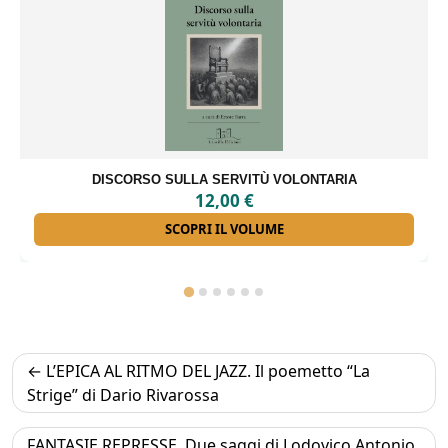
GLI INTERNATI LIBERI DI FORINO
18,00
€
SCOPRI IL VOLUME
Navigazione
L’EPICA AL RITMO DEL JAZZ. Il poemetto “La
articoli
Strige” di Dario Rivarossa
FANTASIE REPRESSE. Due saggi di Lodovico Antonio