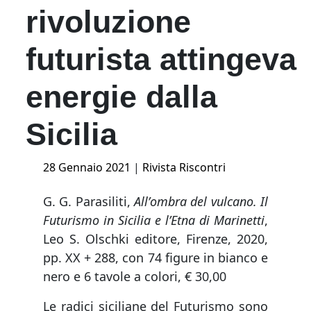
rivoluzione
futurista attingeva
energie dalla
Sicilia
Posted
28 Gennaio 2021
|
Rivista Riscontri
on
G. G. Parasiliti,
Allʼombra del vulcano. Il
Futurismo in Sicilia e lʼEtna di Marinetti
,
Leo S. Olschki editore, Firenze, 2020,
pp. XX + 288, con 74 figure in bianco e
nero e 6 tavole a colori, € 30,00
Le radici siciliane del Futurismo sono