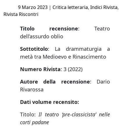
Posted
9 Marzo 2023
|
Critica letteraria
,
Indici Rivista
,
on
Rivista Riscontri
Titolo recensione
: Teatro
dell’assurdo oblio
Sottotitolo
: La drammaturgia a
metà tra Medioevo e Rinascimento
Numero Rivista
: 3 (2022)
Autore della recensione
: Dario
Rivarossa
Dati volume recensito:
Titolo:
Il teatro ‘pre-classicista’ nelle
corti padane