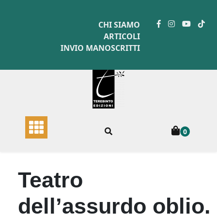
Skip
to
CHI SIAMO
content
ARTICOLI
INVIO MANOSCRITTI
0
Teatro
dell’assurdo oblio.