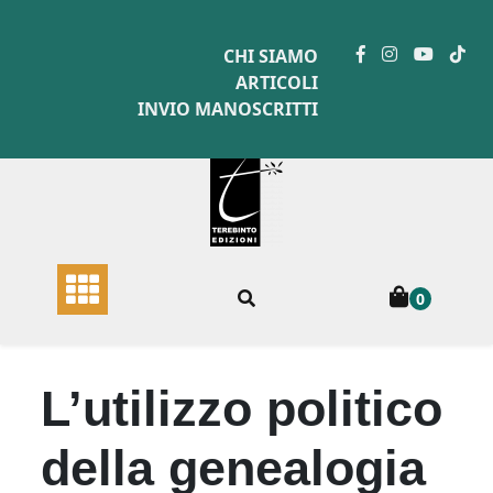
Skip
to
CHI SIAMO
content
ARTICOLI
INVIO MANOSCRITTI
0
L’utilizzo politico
della genealogia