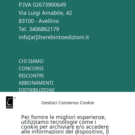
P.IVA 02673900649
Via Luigi Amabile, 42
83100 - Avellino
Tel. 3406862179
info[at]ilterebintoedizioni.it
CHI SIAMO
CONCORSI
RISCONTRI
ABBONAMENTI
DISTRIBUZIONE
TERMINI E CONDIZIONI
Gestisci Consenso Cookie
CONTATTI
Per fornire le migliori esperienze,
utilizziamo tecnologie come i
cookie per archiviare e/o accedere
PAGAMENTI ONLINE CON
alle informazioni del dispositivo. Il