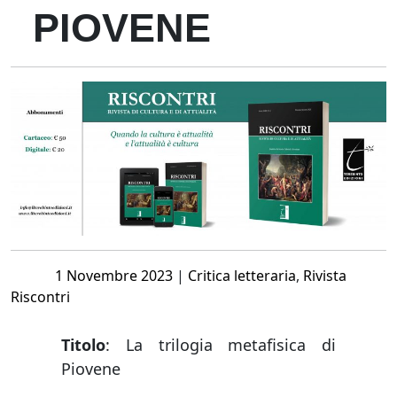
PIOVENE
Posted
1 Novembre 2023
|
Critica letteraria
,
Rivista
on
Riscontri
Titolo
: La trilogia metafisica di
Piovene