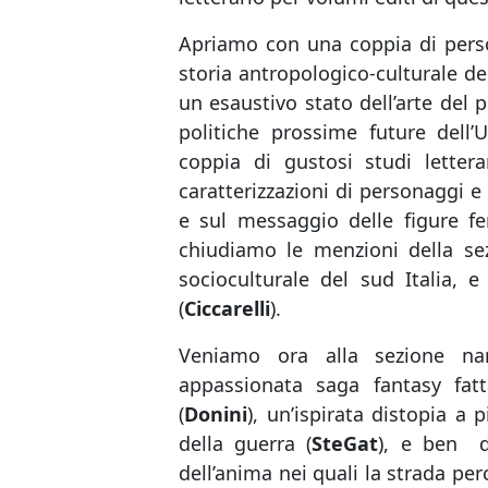
Apriamo con una coppia di perso
storia antropologico-culturale del
un esaustivo stato dell’arte del 
politiche prossime future dell’
coppia di gustosi studi letterar
caratterizzazioni di personaggi 
e sul messaggio delle figure fe
chiudiamo le menzioni della sez
socioculturale del sud Italia, 
(
Ciccarelli
).
Veniamo ora alla sezione narr
appassionata saga fantasy fat
(
Donini
), un’ispirata distopia a
della guerra (
SteGat
), e ben d
dell’anima nei quali la strada per