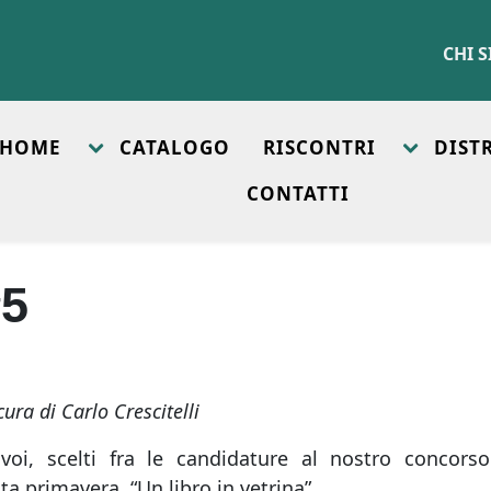
CHI 
HOME
CATALOGO
RISCONTRI
DIST
CONTATTI
#5
cura di Carlo Crescitelli
voi, scelti fra le candidature al nostro concorso
ta primavera, “Un libro in vetrina”.