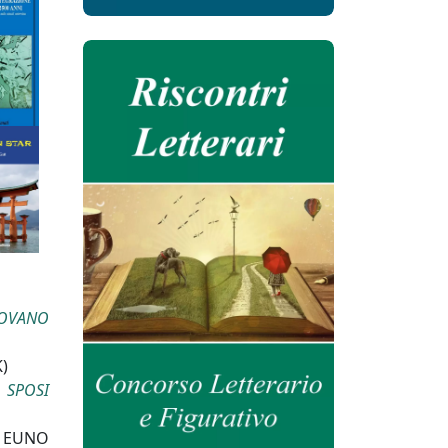
NOVANO
)
 SPOSI
, EUNO