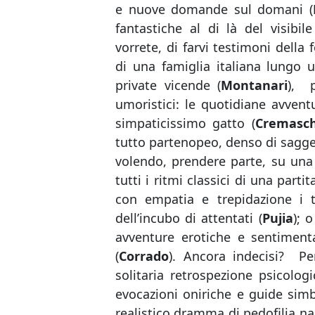
e nuove domande sul domani (
fantastiche al di là del visibil
vorrete, di farvi testimoni della 
di una famiglia italiana lungo 
private vicende (
Montanari
), p
umoristici: le quotidiane avvent
simpaticissimo gatto (
Cremasch
tutto partenopeo, denso di saggez
volendo, prendere parte, su una
tutti i ritmi classici di una parti
con empatia e trepidazione i t
dell’incubo di attentati (
Pujia
); 
avventure erotiche e sentimenta
(
Corrado
). Ancora indecisi? Pe
solitaria retrospezione psicologic
evocazioni oniriche e guide simb
realistico dramma di pedofilia na