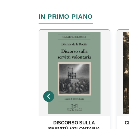
IN PRIMO PIANO
 SULLA
GLI INTERNATI LIBERI DI
LONTARIA
FORINO