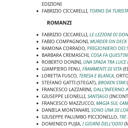
EDIZIONI
FABRIZIO CICCARELLI,
TORNO DA TURIST
ROMANZI
FABRIZIO CICCARELLI,
LE LEZIONI DI D
FABIO COMPAGNONI,
MURDER ON DECK 
RAMONA CORRADO,
PRIGIONIERO DEI
BARBARA CREMASCHI,
COSA FA QUEST’IN
ROBERTO DONINI,
UNA SPADA TRA LUCE 
GIAMPIERO FENU,
FRAMMENTI DI VITA
(E
LORETTA FUSCO,
TERESA E BLANCA
, ORT
STEFANO GATTI (STEGAT),
BROKEN STAR
(
FRANCESCO LAZZARINI,
DALL’INFERNO 
GIUSEPPE LEONELLI,
SANTIAGO
(INCONTR
FRANCESCO MAZZUCCO,
MAGIA SUL CA
DANIELA MONTANARI,
SONO UNA DI LO
GIUSEPPE PALUMBO PICCIONELLO,
TRE
DOMENICO PUJIA,
I GIORNI DELL’ODIO
(