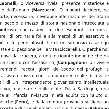
Leonelli
), o viceversa rivela presenze misteriose e
e e dell’umano (
Mazzucco
). O magari decidere, se
forte, necessaria, inevitabile affermazione identitaria
un secolo e mezzo di storia nazionale intrecciata a
iuttosto che calarvi in due esilaranti intermezzi
ure di ordinaria follia alla mercé di un assertivo e
i
), o le perle filosofiche di un simposio casalingo
za e di passione per la vita (
Ciccarelli
). O perché no,
 nave da crociera, a una intrigante indagine che ha
ta a scacchi con l’assassino; (
Compagnoni
); o rivivere
remendi, recenti giorni dell’esodo dei profughi e
o assistere invece con compiacimento alle disinvolte
li di un intraprendente giovanissimo intellettuale
r voi, due storie dalle isole. Dalla Sardegna, una
a all’infanzia, rivissuta in età adulta con l’aiuto di
oliche (
Fenu
), e dalla remota provincia siciliana un
scosta e di crudeli emarginazioni di paese (
Palumbo