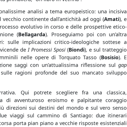
nalissime analisi a tema europeistico: una incisiva
 vecchio continente dall’antichità ad oggi (
Amati
), e
processo evolutivo in corso e delle prospettive etico-
Unione (
Bellagarda
). Proseguiamo poi con un’altra
i: sulle implicazioni critico-ideologiche sottese a
e vicende de
I
Promessi Sposi
(
Biondi
), e sul tratteggio
mminili nelle opere di Torquato Tasso (
Bosisio
). E
ione saggi con un’attualissima riflessione sul
gap
e sulle ragioni profonde del suo mancato sviluppo
ativa. Qui potrete scegliere fra una classica,
ta di avventuroso eroismo e palpitante coraggio
 più direzioni sui destini del mondo e sul vero senso
ue viaggi sul cammino di Santiago: due itinerari
corsa porta pian piano a vecchie risposte esistenziali