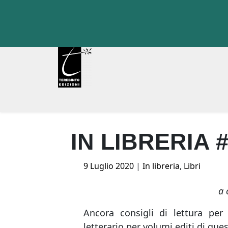
Skip
to
content
IN LIBRERIA 
Posted
9 Luglio 2020
|
In libreria
,
Libri
on
a 
Ancora consigli di lettura per 
letterario per volumi editi di ques