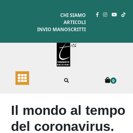
Skip
to
CHI SIAMO
content
ARTICOLI
INVIO MANOSCRITTI
0
Il mondo al tempo
del coronavirus.