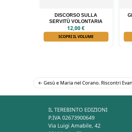
DISCORSO SULLA
GLI INTERNATI LIBE
SERVITÙ VOLONTARIA
FORINO
12,00
€
18,00
€
SCOPRI IL VOLUME
SCOPRI IL VOLUME
Navigazione
Gesù e Maria nel Corano. Riscontri Evan
articoli
IL TEREBINTO EDIZIONI
P.IVA 02673900649
Via Luigi Amabile, 42