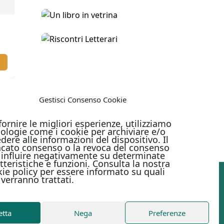
NIO LA PENNA
TRA IL BUIO E LA LUCE
16,00
€
15,00
€
PRI IL VOLUME
SCOPRI IL VOLUME
Gestisci Consenso Cookie
fornire le migliori esperienze, utilizziamo
ologie come i cookie per archiviare e/o
dere alle informazioni del dispositivo. Il
nto
cato consenso o la revoca del consenso
influire negativamente su determinate
tteristiche e funzioni. Consulta la nostra
ie policy per essere informato su quali
 verranno trattati.
PAGAMENTI ONLINE CON
etta
Nega
Preferenze