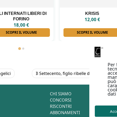
RI DI
KRISIS
ANTO
12,00
€
SCOPRI IL VOLUME
SCO
Per 
tecn
acce
gelici
Il Settecento, figlio ribelle del Rinascime
man
può 
cara
cook
dati
CHI SIAMO
CONCORSI
RISCONTRI
Acc
ABBONAMENTI