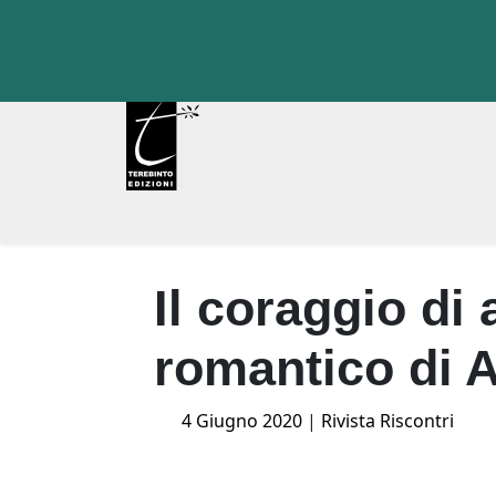
Skip
to
content
Il coraggio di 
romantico di 
Posted
4 Giugno 2020
|
Rivista Riscontri
on