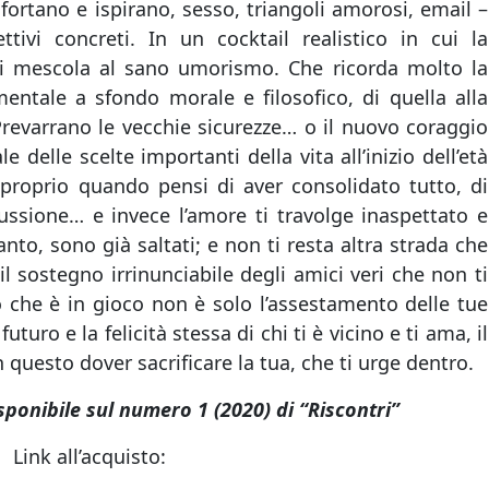
ortano e ispirano, sesso, triangoli amorosi, email –
tivi concreti. In un cocktail realistico in cui la
si mescola al sano umorismo. Che ricorda molto la
mentale a sfondo morale e filosofico, di quella alla
revarrano le vecchie sicurezze… o il nuovo coraggio
e delle scelte importanti della vita all’inizio dell’età
 proprio quando pensi di aver consolidato tutto, di
ussione… e invece l’amore ti travolge inaspettato e
ntanto, sono già saltati; e non ti resta altra strada che
l sostegno irrinunciabile degli amici veri che non ti
che è in gioco non è solo l’assestamento delle tue
turo e la felicità stessa di chi ti è vicino e ti ama, il
n questo dover sacrificare la tua, che ti urge dentro.
sponibile sul numero 1 (2020) di “Riscontri”
Link all’acquisto: