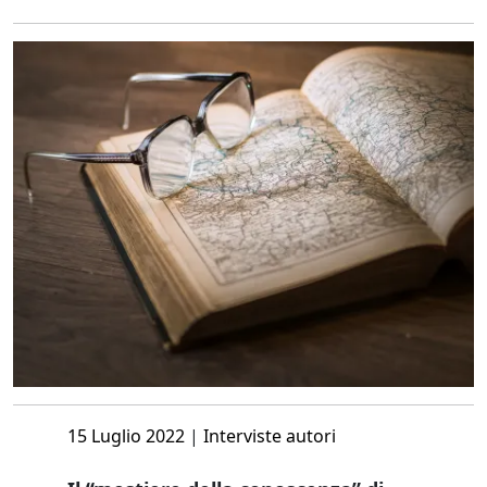
Posted
15 Luglio 2022
|
Interviste autori
on