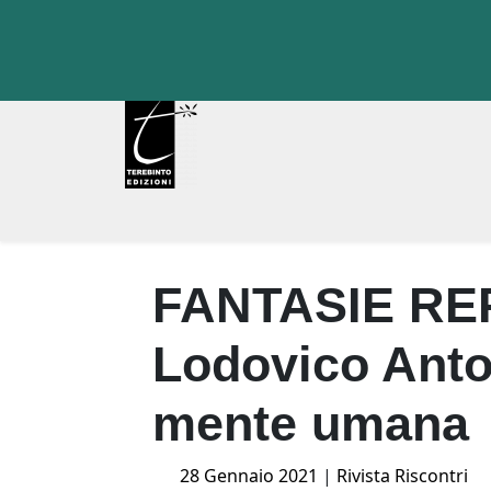
Skip
to
content
FANTASIE REP
Lodovico Anto
mente umana
Posted
28 Gennaio 2021
|
Rivista Riscontri