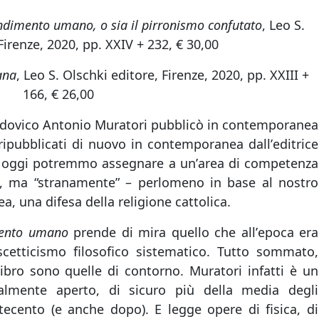
tendimento umano, o sia il pirronismo confutato
, Leo S.
Firenze, 2020, pp. XXIV + 232, € 30,00
ana
, Leo S. Olschki editore, Firenze, 2020, pp. XXIII +
166, € 26,00
Lodovico Antonio Muratori pubblicò in contemporanea
ripubblicati di nuovo in contemporanea dallʼeditrice
e oggi potremmo assegnare a unʼarea di competenza
a, ma “stranamente” – perlomeno in base al nostro
a, una difesa della religione cattolica.
imento umano
prende di mira quello che allʼepoca era
cetticismo filosofico sistematico. Tutto sommato,
 libro sono quelle di contorno. Muratori infatti è un
lmente aperto, di sicuro più della media degli
Settecento (e anche dopo). E legge opere di fisica, di