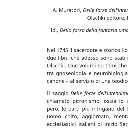
on
A. Muratori,
Delle forze dellʼin
Olschki editore, 
Id.,
Della forza della fantasia um
Nel 1745 il sacerdote e storico 
due libri, che adesso sono stati 
Olschki. Due volumi su temi ch
tra gnoseologia e neurobiologi
canone – al servizio di una teodice
Il saggio
Delle forze dellʼintend
chiamato pirronismo, ossia lo s
però, le parti più intriganti del
uomo colto, aggiornato, menta
ecclesiastici italiani di inizio 