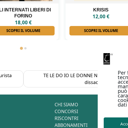
KRISIS
ANTONIO LA PENNA
12,00
€
16,00
€
SCOPRI IL VOLUME
SCOPRI IL VOLUME
Per 
urista
TE LE DO IO LE DONNE NUDE! Lʼarte sa
tecn
acce
dissacrante di Rube
man
può 
cara
cook
dati
CHI SIAMO
CONCORSI
RISCONTRI
Acc
ABBONAMENTI