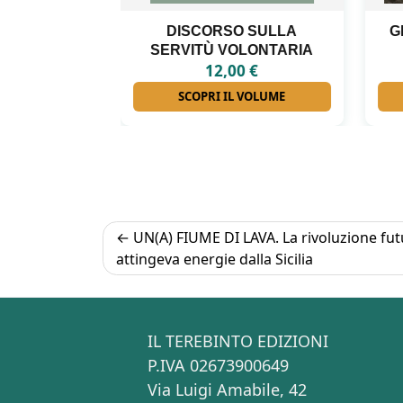
 SULLA
GLI INTERNATI LIBERI DI
LONTARIA
FORINO
0
€
18,00
€
 VOLUME
SCOPRI IL VOLUME
Navigazione
UN(A) FIUME DI LAVA. La rivoluzione fut
attingeva energie dalla Sicilia
articoli
IL TEREBINTO EDIZIONI
P.IVA 02673900649
Via Luigi Amabile, 42