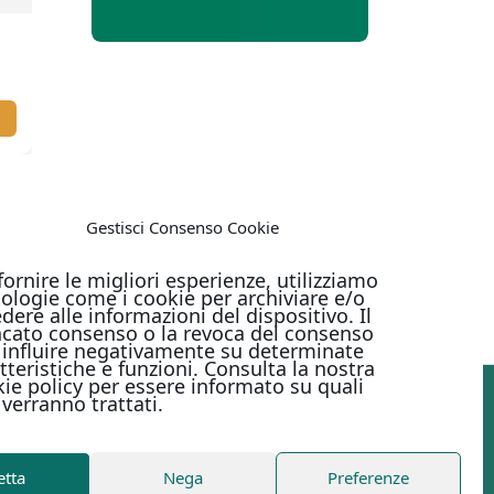
TRA IL BUIO E LA LUCE
IL RACCO
15,00
€
ORIGINI. C
18
UNI
SCOPRI IL VOLUME
SCOPRI 
Gestisci Consenso Cookie
fornire le migliori esperienze, utilizziamo
cra e
ologie come i cookie per archiviare e/o
dere alle informazioni del dispositivo. Il
ns
cato consenso o la revoca del consenso
influire negativamente su determinate
tteristiche e funzioni. Consulta la nostra
ie policy per essere informato su quali
 verranno trattati.
PAGAMENTI ONLINE CON
etta
Nega
Preferenze