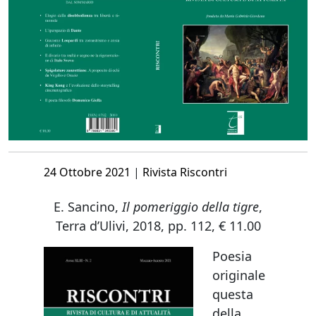
Posted
24 Ottobre 2021
|
Rivista Riscontri
on
E. Sancino,
Il pomeriggio della tigre
,
Terra d’Ulivi, 2018, pp. 112, € 11.00
Poesia
originale
questa
della