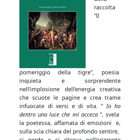
raccolta
“Il
pomeriggio della tigre”, poesia
inquieta e sorprendente
nell’implosione dell’energia creativa
che scuote le pagine e crea trame
infuocate di versi e di vita. “
Io ho
dentro una luce che mi acceca
”, svela
la poetessa, affamata di emozioni e,
sulla scia chiara del profondo sentire,
si perde e si ritrova nell’orizzonte