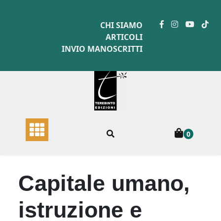
Skip
to
CHI SIAMO
content
ARTICOLI
INVIO MANOSCRITTI
0
Capitale umano,
istruzione e